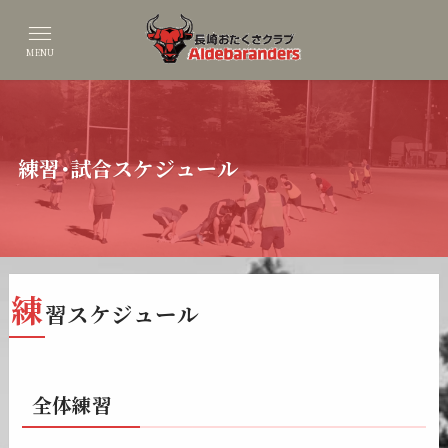
MENU
練習･試合スケジュール
練
習スケジュール
全体練習